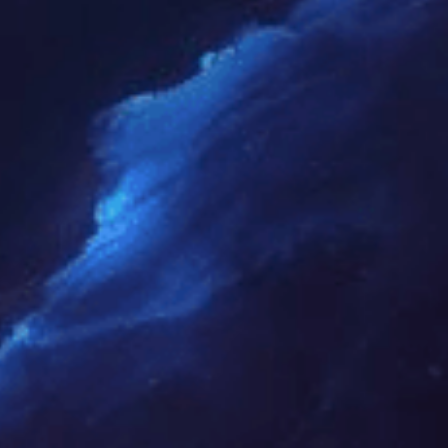
2025-12-24
猴哥逆袭成足球明星的奇
幻旅程与友情的传承
2025-12-23
羽毛球意识排行榜揭晓广
州羽毛球队荣获第四名成
就引关注
2025-12-23