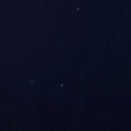
的经典对抗，我们看到了汉斯-于尔根·卡恩作为伟大门将
展，到面对强敌时的不屈斗志，再到其后退役后的深远影
动乃至整个社会的重要意义。在那些令人热血沸腾的比赛瞬
交错而成的人生画卷，让我们铭记并传承下去。
的守护者都将在粉丝心中占据一个特殊的位置。未来，当新
从他的故事中汲取力量，坚持自己的目标，让传奇继续延
下一篇
的
27号火箭与灰熊激战正酣谁能在这场对
决中笑到最后