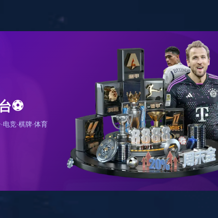
认识BB贝博
体育热点
体育明星
企业服务
B贝博ballbet
体育明星