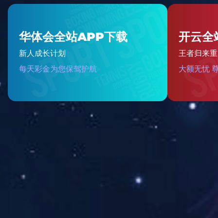
首页
Our 
拜仁慕尼黑与皇家马
表现回顾
2025-08-31 19:31:14