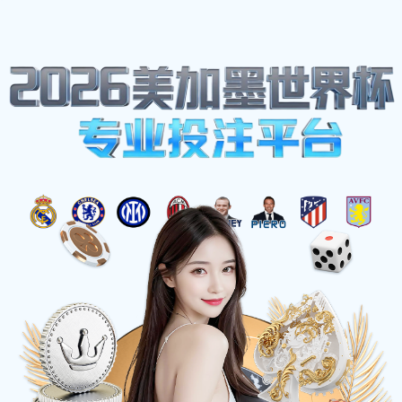
星期日-星期五||8:00-7:00
13875313232
体育明星
首页
Our News
欧冠奖金新规公布冠军将收获创纪录的12亿欧元奖励