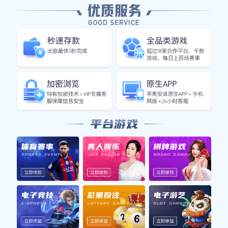
的重要性及其潜在影响。
1、奖金数额历史性意义
近年来，随着足球产业的发展，特别是电视转播权与赞助收
入的大幅增加，欧冠联赛的奖金也随之水涨船高。此次宣布
的1.2亿欧元奖金，不仅创下了历史新高，同时也是对球队努
力付出的充分认可。这一巨额奖励将激励更多球队投入资
源，以争夺最高荣誉。
值得注意的是，过去几年中，欧冠奖金逐年递增，但如此大
幅度的提升却是首次。这意味着，不仅冠军队伍能够获得丰
厚回报，更为整个联赛带来了积极推动作用，将吸引更多优
秀球员和教练加盟，提高赛事整体水平。
此外，这样规模的钱财还会进入到相关行业，包括旅游、餐
饮、媒体等，这对于举办城市及其周边地区而言也是一种经