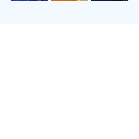
济刺激。因此，新规不仅是一项简单的资金分配，更是促进
经济发展的重要举措。
2、对俱乐部财政状况影响
这一新规无疑将显著改善参与球队的财政状况。在高昂的运
营成本面前，大部分顶级俱乐部都需要依靠稳定而丰厚的收
入来源来维持竞争力。而这笔巨额奖金正好为他们提供了强
有力的支持，使得他们可以在转会市场上更加活跃，从而提
升球队实力。
尤其是在疫情后期，各大俱乐部普遍面临着严峻财务挑战，
此次新的奖金政策无疑为他们提供了一种缓解压力的方法。
一些小型或中型俱乐部甚至可能因此崛起，从而打破传统豪
门之间长期以来形成的不平衡局面，为更加公平竞争打下基
础。