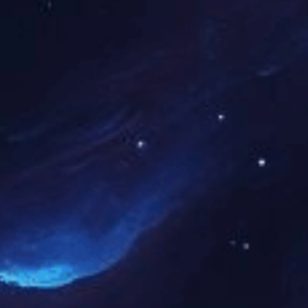
随着科技的发展，观看体育赛事的平台越来越
便地享受到高质量赛事。在中国，大多数重要
进行转播，如腾讯体育、爱奇艺等，因此选择
如果你希望获得最佳观看体验，可以考虑选用
提供实时数据统计和专家解说，让你可以更全
你可以随时参与讨论，与其他球迷交流看法，
当然，在选择观看平台时，还需注意账户注册
往也能提供更好的观赏效果。如果条件允许，
被繁琐的问题所困扰。
BB贝博艾佛森
4、最佳观赛体验