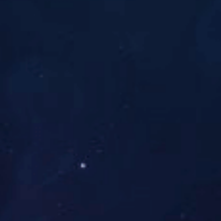
导航
认识BB贝博
体育热点
体育明星
企业服务
咨询BB贝博ballbet
最新文章以及案例
打造属于你的足球明星特