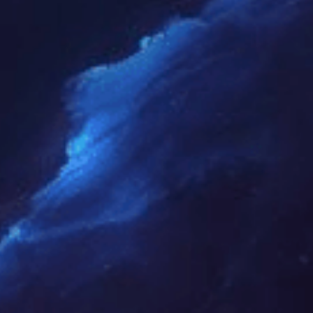
2025-12-24
猴哥逆袭成足球明星的奇
幻旅程与友情的传承
2025-12-23
羽毛球意识排行榜揭晓广
州羽毛球队荣获第四名成
就引关注
2025-12-23