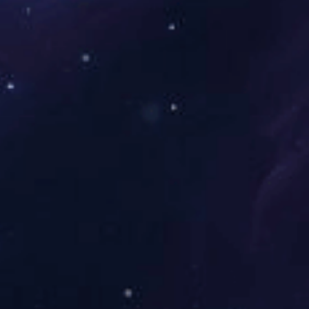
为了获得最佳观赛体验，不妨邀请亲朋好友共
是酒吧，看一场激烈的篮球比赛，总是能拉近
让你不仅能享受美食，加之激情四溢的比赛氛
此外，如果条件允许，可以尝试去现场观看。
在现场，你能够感受到来自球迷们热情洋溢的
现场还能结识志同道合的新朋友，同享篮球带
最后，不要忘记在比赛结束后参与一些讨论和
参加线上线下的话题讨论，这样不仅能加深理
观赏价值的重要环节，使得每一次观看都成为
总结：
综上所述，火箭与湖人的精彩对决无疑是一场
平台以及营造良好的观赛环境，我们可以充分
极参与到这项盛事当中，一同见证属于这个时