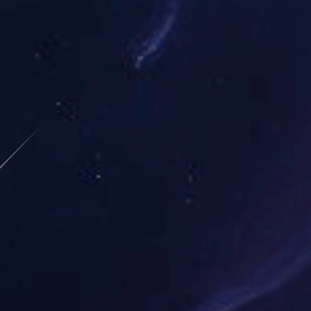
受到生活的不易，因此更加珍惜自己的梦想与目
意志力，使他能够在职业生涯中迎接各种挑战
因此，可以说成长环境对这些球员的发展起到