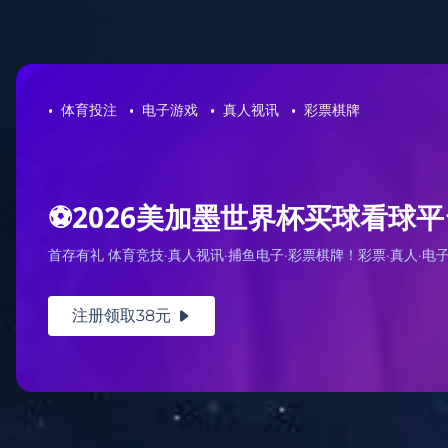
星期日-星期五||8:00-7:00
首页
咨询B