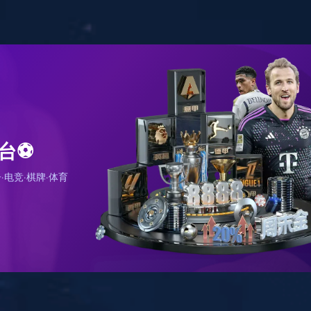
认识BB贝博
体育热点
体育明星
企业服务
B贝博ballbet
体育明星