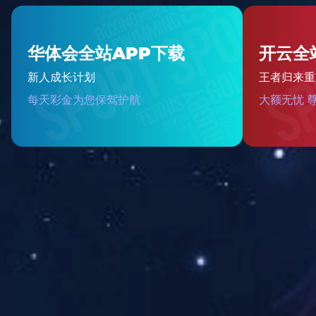
首页
Our 
足球明星背后的故事
传奇球员
2025-10-09 17:02:22