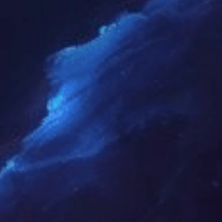
2025-12-24
猴哥逆袭成足球明星的奇
幻旅程与友情的传承
2025-12-23
羽毛球意识排行榜揭晓广
州羽毛球队荣获第四名成
就引关注
2025-12-23