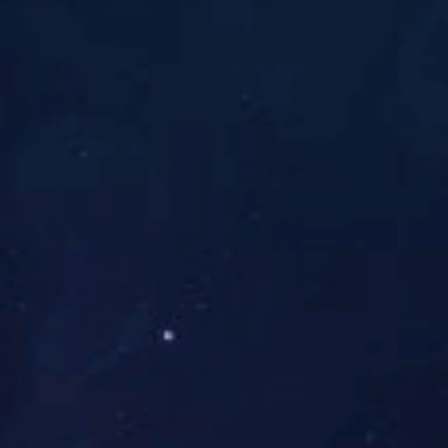
导航
认识BB贝博
体育热点
体育明星
企业服务
咨询BB贝博ballbet
最新文章以及案例
打造属于你的足球明星特