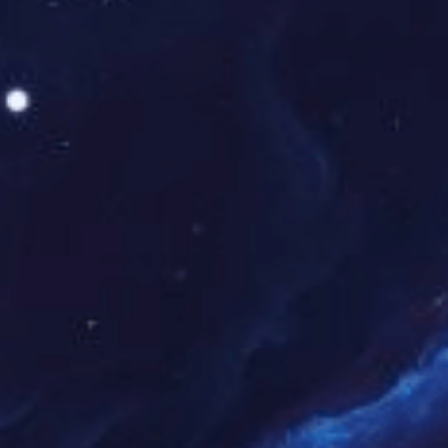
的动力。这种背景促成了他们日后在赛场上的拼搏精神。
诸多挑战。他们必须在学习和训练之间找到平衡，同时还要
在追求梦想时倍感压力。例如，巴萨前锋苏亚雷斯曾经透露
练，以补贴家用，这让他体会到成为专业球员的不易。
特质。在面对竞争激烈的足球行业时，他们更容易保持冷静
苦。这种强大的内心驱动，让他们能够在关键比赛时刻发挥
被妈妈独自抚养长大，因此他深知努力的重要性，而这也
的逆境适应能力。他们懂得如何快速调整状态，以应对瞬息
易取得成功。这种职业生涯发展的轨迹，不仅反映了个人能