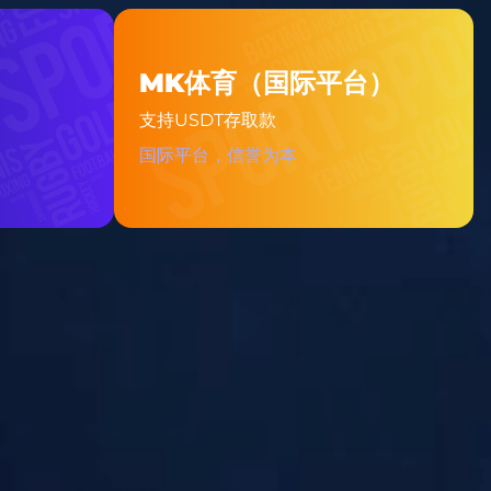
精彩对决回顾