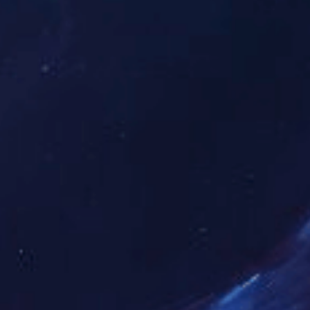
效软件轻松制作个性化精
彩瞬间
2026-01-09
足球明星踏足西藏的传奇
旅程揭秘与背后的故事分
享
2026-01-04
王府井足球明星闪耀赛场
展现青春风采与拼搏精神
2025-12-25
法国巴黎暴乱引发足球明
星关注与支持的背后故事