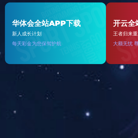
首页
Our
2019年女足世界杯
对决回顾
2025-07-26 16:31:55