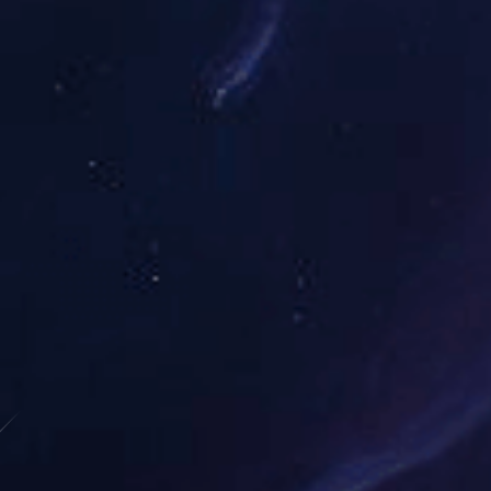
此外，本场比赛还承载着各自国家球迷的希望
更远。如此背景下，双方球员自然肩负着巨大
共同的目标。