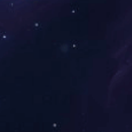
此次对决中，各名球员均发挥出色，为球队贡
多次制造威胁。而她们后防线的一名年轻后卫
键拦截，使得球队整体防守更加稳固。
另一方面，英格兰核心中场则是全队运转的重
攻组织起来。此外，她在定位球方面也展现出
球。
总而言之，本场比赛中的每位选手都为自己所
不可或缺。他们用实际行动证明了女子足球同
总结：
综上所述，2019年女足世界杯四分之一决赛
量，更是一种精神层面的彰显。从激烈竞争到
足球在全球范围内的话语权，更推动了女性体