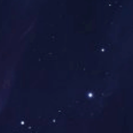
与梦想。无论是挪威还是英格兰，都期望通过这场比赛走得
的压力与责任，为观众奉献一场高水平的竞技盛宴成为他们