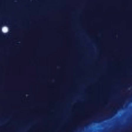
战术风格。挪威女队以防守反击为主，通过稳固后防线来抵
会。他们特别注重中场控制，通过短传配合提高控球率，从
策略，她们通过快速传递和边路渗透制造破门机会。她们在
且频繁利用角球和任意球施压对手。这样的战术安排，使得
。
自己的战术。挪威逐渐加强对中场区域的争夺，通过高位逼
变换进攻方式，以打乱对手布置。此外，对于控球时间及进
场比赛节奏紧凑，引人入胜。