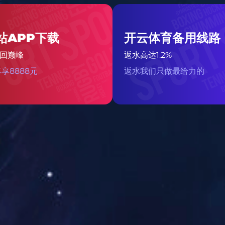
ur Projects
多特蒙德凭实力碾压柏林赫塔，轻松
柏林赫塔，轻松斩获胜利
叹的表现碾压柏林赫塔，展示了其在联赛中的强大统治力。