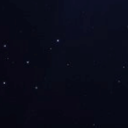
bellbet贝博.(艾佛森)官方网站✅🏆
『foizd.com』🏆✅是世界顶级真人
游戏让生活更精彩!乐动LDSports体
育为国内游戏玩家打造的全球最顶级
乐趣游戏APP,提供下载、入口、首
页、平台、登陆、官网、二十四小时
专属客服在线服务!全球最安全,最信
誉,最公平的平台运营商!