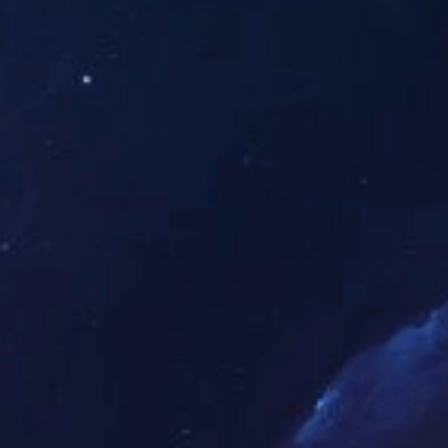
导航
认识BB贝博
体育热点
体育明星
企业服务
咨询BB贝博ballbet
最新文章以及案例
打造属于你的足球明星特