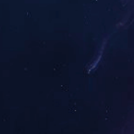
这场比赛不仅仅是一次简单的胜利，更是一场
多特蒙德一开场便以猛烈的攻势压制对手，他
10分钟，多特蒙德便凭借一次精彩的团队配合
而是继续保持高强度的进攻，给柏林赫塔带来
在多特蒙德铁壁般的防守面前，所有的努力都
多特蒙德的中场核心无疑是本场比赛的关键所
林赫塔的反击。在这种强势的表现下，柏林赫
蒙德的边路球员在比赛中的表现也十分抢眼，
球队创造了多次破门机会。